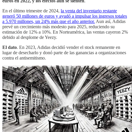
euros en 2022, y los efectos aún se sienten
.
En el último trimestre de 2024,
la venta del inventario restante
generó 50 millones de euros y ayudó a impulsar los ingresos totales
a 5.970 millones, un 24% más que el año anterior.
Aun así, Adidas
prevé un crecimiento más modesto para 2025, reduciendo su
estimación de 12% a 10%. En Norteamérica, las ventas cayeron 2%
debido al desplome de Yeezy.
El dato
. En 2023, Adidas decidió vender el stock remanente en
lugar de desecharlo y donó parte de las ganancias a organizaciones
contra el antisemitismo.