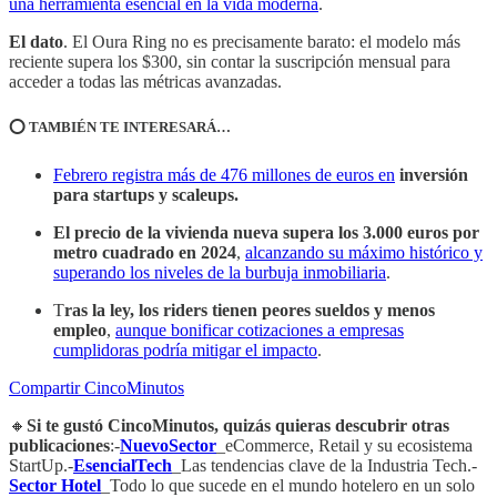
una herramienta esencial en la vida moderna
.
El dato
. El Oura Ring no es precisamente barato: el modelo más
reciente supera los $300, sin contar la suscripción mensual para
acceder a todas las métricas avanzadas.
⭕️ TAMBIÉN TE INTERESARÁ…
Febrero registra más de 476 millones de euros en
inversión
para startups y scaleups.
El precio de la vivienda nueva supera los 3.000 euros por
metro cuadrado en 2024
,
alcanzando su máximo histórico y
superando los niveles de la burbuja inmobiliaria
.
T
ras la ley, los riders tienen peores sueldos y menos
empleo
,
aunque bonificar cotizaciones a empresas
cumplidoras podría mitigar el impacto
.
Compartir CincoMinutos
🔸
Si te gustó CincoMinutos, quizás quieras descubrir otras
publicaciones
:-
NuevoSector
_eCommerce, Retail y su ecosistema
StartUp.-
EsencialTech
_Las tendencias clave de la Industria Tech.-
Sector Hotel
_Todo lo que sucede en el mundo hotelero en un solo