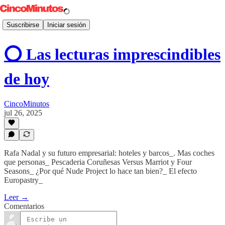
Suscribirse
Iniciar sesión
⭕️ Las lecturas imprescindibles
de hoy
CincoMinutos
jul 26, 2025
Rafa Nadal y su futuro empresarial: hoteles y barcos_. Mas coches
que personas_ Pescaderia Coruñesas Versus Marriot y Four
Seasons_ ¿Por qué Nude Project lo hace tan bien?_ El efecto
Europastry_
Leer →
Comentarios