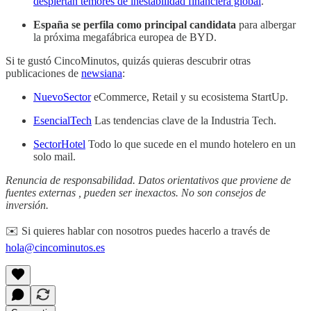
despiertan temores de inestabilidad financiera global
.
España se perfila como principal candidata
para albergar
la próxima megafábrica europea de BYD.
Si te gustó CincoMinutos, quizás quieras descubrir otras
publicaciones de
newsiana
:
NuevoSector
eCommerce, Retail y su ecosistema StartUp.
EsencialTech
Las tendencias clave de la Industria Tech.
SectorHotel
Todo lo que sucede en el mundo hotelero en un
solo mail.
Renuncia de responsabilidad. Datos orientativos que proviene de
fuentes externas , pueden ser inexactos. No son consejos de
inversión.
✉️ Si quieres hablar con nosotros puedes hacerlo a través de
hola@cincominutos.es