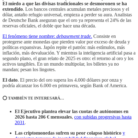
El miedo a que las divisas tradicionales se desmoronen se ha
extendido
. Los bancos centrales acumulan metales preciosos y el
dólar, antaño refugio universal, empieza a perder su aura. Analistas
de Deutsche Bank aseguran que el oro ya representa el 24% de las
reservas oficiales, el doble que hace una década.
El fenómeno tiene nombre:
debasement trade
.
Consiste en
protegerse ante monedas que pierden valor por exceso de deuda y
políticas expansivas. Japón repite el patrón: más estímulos, más
inflación, más devaluación. Y mientras la inteligencia artificial pasa a
segundo plano, el gran relato de 2025 es otro: el retorno al oro y los
activos tangibles. En un mundo multipolar, los billetes ya no
mandan; pesan los lingotes.
El dato
. El precio del oro supera los 4.000 dólares por onza y
podría alcanzar los 6.000 en primavera, según Bank of America.
⭕️ TAMBIÉN TE INTERESARÁ…
El Ejecutivo plantea elevar las cuotas de autónomos en
2026 hasta 206 € mensuales
,
con subidas progresivas hasta
2031
.
Las criptomonedas sufren su peor colapso histórico
y