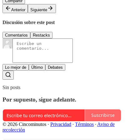
Compartir
Anterior
Siguiente
Discusión sobre este post
Comentarios
Restacks
Lo mejor de
Último
Debates
Sin posts
Por supuesto, sigue adelante.
Suscribirse
© 2026 Cincominutos
·
Privacidad
∙
Términos
∙
Aviso de
recolección