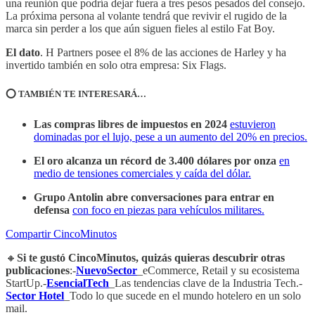
una reunión que podría dejar fuera a tres pesos pesados del consejo.
La próxima persona al volante tendrá que revivir el rugido de la
marca sin perder a los que aún siguen fieles al estilo Fat Boy.
El dato
. H Partners posee el 8% de las acciones de Harley y ha
invertido también en solo otra empresa: Six Flags.
⭕️ TAMBIÉN TE INTERESARÁ…
Las compras libres de impuestos en 2024
estuvieron
dominadas por el lujo, pese a un aumento del 20% en precios.
El oro alcanza un récord de 3.400 dólares por onza
en
medio de tensiones comerciales y caída del dólar.
Grupo Antolin abre conversaciones para entrar en
defensa
con foco en piezas para vehículos militares.
Compartir CincoMinutos
🔸
Si te gustó CincoMinutos, quizás quieras descubrir otras
publicaciones
:-
NuevoSector
_eCommerce, Retail y su ecosistema
StartUp.-
EsencialTech
_Las tendencias clave de la Industria Tech.-
Sector Hotel
_Todo lo que sucede en el mundo hotelero en un solo
mail.