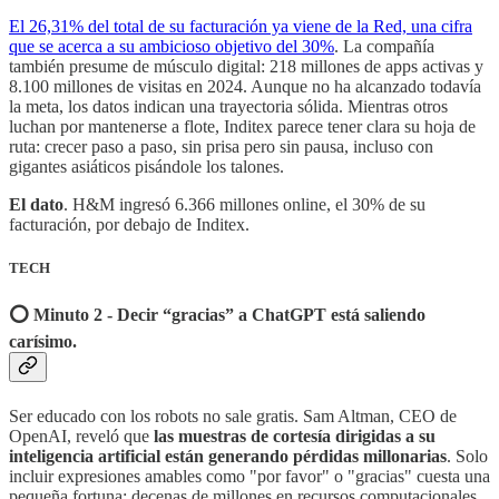
El 26,31% del total de su facturación ya viene de la Red, una cifra
que se acerca a su ambicioso objetivo del 30%
. La compañía
también presume de músculo digital: 218 millones de apps activas y
8.100 millones de visitas en 2024. Aunque no ha alcanzado todavía
la meta, los datos indican una trayectoria sólida. Mientras otros
luchan por mantenerse a flote, Inditex parece tener clara su hoja de
ruta: crecer paso a paso, sin prisa pero sin pausa, incluso con
gigantes asiáticos pisándole los talones.
El dato
. H&M ingresó 6.366 millones online, el 30% de su
facturación, por debajo de Inditex.
TECH
⭕️ Minuto 2 - Decir “gracias” a ChatGPT está saliendo
carísimo.
Ser educado con los robots no sale gratis. Sam Altman, CEO de
OpenAI, reveló que
las muestras de cortesía dirigidas a su
inteligencia artificial están generando pérdidas millonarias
. Solo
incluir expresiones amables como "por favor" o "gracias" cuesta una
pequeña fortuna: decenas de millones en recursos computacionales.