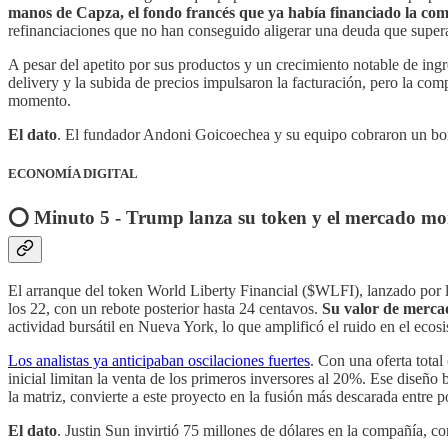
manos de Capza, el fondo francés que ya había financiado la comp
refinanciaciones que no han conseguido aligerar una deuda que supera
A pesar del apetito por sus productos y un crecimiento notable de in
delivery y la subida de precios impulsaron la facturación, pero la com
momento.
El dato
. El fundador Andoni Goicoechea y su equipo cobraron un bo
ECONOMÍA DIGITAL
⭕️ Minuto 5 - Trump lanza su token y el mercado mo
El arranque del token World Liberty Financial ($WLFI), lanzado por 
los 22, con un rebote posterior hasta 24 centavos.
Su valor de mercado
actividad bursátil en Nueva York, lo que amplificó el ruido en el ecosi
Los analistas ya anticipaban oscilaciones fuertes
. Con una oferta total
inicial limitan la venta de los primeros inversores al 20%. Ese diseño 
la matriz, convierte a este proyecto en la fusión más descarada entre po
El dato
. Justin Sun invirtió 75 millones de dólares en la compañía, c