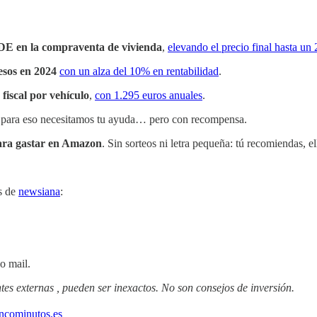
OCDE en la compraventa de vivienda
,
elevando el precio final hasta un
esos en 2024
con un alza del 10% en rentabilidad
.
fiscal por vehículo
,
con 1.295 euros anuales
.
y para eso necesitamos tu ayuda… pero con recompensa.
para gastar en Amazon
. Sin sorteos ni letra pequeña: tú recomiendas, el
es de
newsiana
:
o mail.
tes externas , pueden ser inexactos. No son consejos de inversión.
ncominutos.es