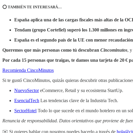
⭕️ TAMBIÉN TE INTERESARÁ…
España aplica una de las cargas fiscales más altas de la 
Tendam (grupo Cortefiel) superó los 1.300 millones en ingr
España es el segundo país de la UE con menor recaudación 
Queremos que más personas como tú descubran
Cincominutos
, 
Por cada 15 personas que traigas, te damos una tarjeta de 20 € 
Recomienda CincoMinutos
Si te gustó CincoMinutos, quizás quieras descubrir otras publicacion
NuevoSector
eCommerce, Retail y su ecosistema StartUp.
EsencialTech
Las tendencias clave de la Industria Tech.
SectorHotel
Todo lo que sucede en el mundo hotelero en un sol
Renuncia de responsabilidad. Datos orientativos que proviene de fuen
✉️ Si quieres hablar con nosotros puedes hacerlo a través de
hola@ci