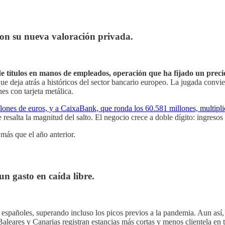
con su nueva valoración privada.
 de títulos en manos de empleados, operación que ha fijado un preci
e deja atrás a históricos del sector bancario europeo. La jugada convier
es con tarjeta metálica.
lones de euros, y a CaixaBank, que ronda los 60.581 millones, multipl
 resalta la magnitud del salto. El negocio crece a doble dígito: ingres
más que el año anterior.
n gasto en caída libre.
os españoles, superando incluso los picos previos a la pandemia. Aun as
Baleares y Canarias registran estancias más cortas y menos clientela en