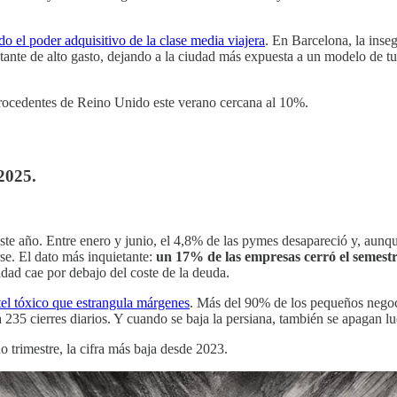
do el poder adquisitivo de la clase media viajera
. En Barcelona, la inse
isitante de alto gasto, dejando a la ciudad más expuesta a un modelo de
 procedentes de Reino Unido este verano cercana al 10%.
 2025.
ste año. Entre enero y junio, el 4,8% de las pymes desapareció y, aun
se. El dato más inquietante:
un 17% de las empresas cerró el semest
idad cae por debajo del coste de la deuda.
ctel tóxico que estrangula márgenes
. Más del 90% de los pequeños negoci
35 cierres diarios. Y cuando se baja la persiana, también se apagan luce
 trimestre, la cifra más baja desde 2023.