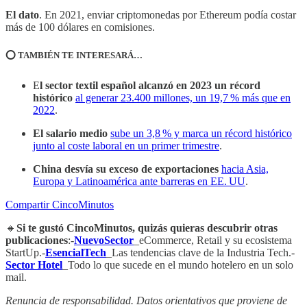
El dato
. En 2021, enviar criptomonedas por Ethereum podía costar
más de 100 dólares en comisiones.
⭕️ TAMBIÉN TE INTERESARÁ…
E
l sector textil español alcanzó en 2023 un récord
histórico
al generar 23.400 millones, un 19,7 % más que en
2022
.
El salario medio
sube un 3,8 % y marca un récord histórico
junto al coste laboral en un primer trimestre
.
China desvía su exceso de exportaciones
hacia Asia,
Europa y Latinoamérica ante barreras en EE. UU
.
Compartir CincoMinutos
🔸
Si te gustó CincoMinutos, quizás quieras descubrir otras
publicaciones
:-
NuevoSector
_eCommerce, Retail y su ecosistema
StartUp.-
EsencialTech
_Las tendencias clave de la Industria Tech.-
Sector Hotel
_Todo lo que sucede en el mundo hotelero en un solo
mail.
Renuncia de responsabilidad. Datos orientativos que proviene de