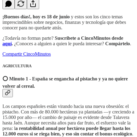
¡Buenos días!, hoy es 18 de junio
y estos son los cinco temas
imprescindibles sobre negocios, finanzas y tecnología que debes
conocer para no quedarte atrás.
¿Todavía no formas parte?
Suscríbete a CincoMinutos desde
aquí
.
¿Conoces a alguien a quien le pueda interesar?
Compártelo
.
Compartir CincoMinutos
AGRICULTURA
⭕️ Minuto 1 - España se engancha al pistacho y ya no quiere
volver al cereal.
Los campos españoles están virando hacia una nueva obsesión: el
pistacho. Con más de 80.000 hectáreas ya plantadas —y creciendo a
15.000 por año— el cambio de paisaje es evidente desde Talavera
hasta Jaén. Aunque necesita años para dar fruto, el esfuerzo vale la
pena: l
a rentabilidad anual por hectárea puede llegar hasta los
12.000 euros si se riega bien, y eso sin contar el bonus ecológico
.