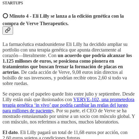
STARTUPS
⭕️ Minuto 4 - Eli Lilly se lanza a la edición genética con la
compra de Verve Therapeutics.
La farmacéutica estadounidense Eli Lilly ha decidido ampliar su
portfolio con una terapia genética que apunta directamente al
corazón—literalmente. Con
un acuerdo que podría alcanzar los
1.125 millones de euros, se posiciona como pionera en
tratamientos que buscan frenar la formación de placas en
arterias
. De cada acción de Verve, 9,08 euros irán directos al
bolsillo de sus inversores, y podrían recibir otros 2,60 si todo va
sobre ruedas.
Se espera que el papeleo quede listo entre julio y septiembre. Desde
Lilly están más que ilusionados con
VERVE-102, una prometedora
terapia genética ‘in vivo’ que podría cambiar las reglas del juego
para millones de paciente
s. Por su parte, el CEO de Verve se ha
mostrado entusiasmado por unirse a un socio con músculo global. Y
con músculo, nos referimos a muchos, muchos laboratorios.
El dato
. Eli Lilly pagará un total de 11,68 euros por acción, con
2,60 euros sujetos a condiciones futuras.