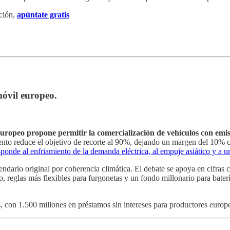
ción,
apúntate gratis
móvil europeo.
europeo propone permitir la comercialización de vehículos con emisi
iento reduce el objetivo de recorte al 90%, dejando un margen del 10%
sponde al enfriamiento de la demanda eléctrica, al empuje asiático y a u
dario original por coherencia climática. El debate se apoya en cifras c
, reglas más flexibles para furgonetas y un fondo millonario para bater
, con 1.500 millones en préstamos sin intereses para productores europe