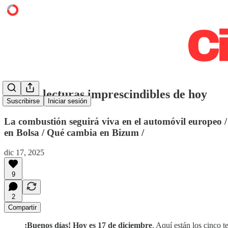
⭕️ Las lecturas imprescindibles de hoy
Suscribirse
Iniciar sesión
La combustión seguirá viva en el automóvil europeo /
en Bolsa / Qué cambia en Bizum /
dic 17, 2025
9
2
Compartir
¡Buenos días! Hoy es 17 de diciembre
. Aquí están los cinco t