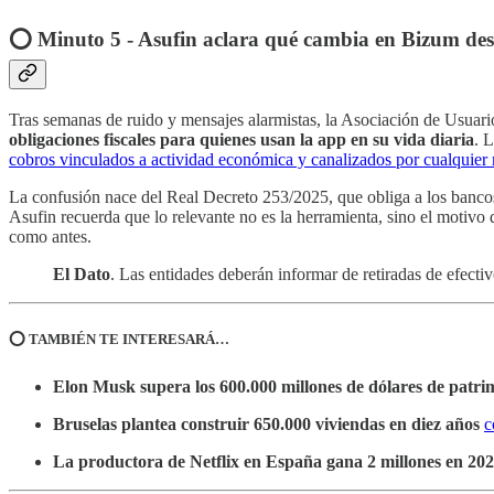
⭕️ Minuto 5 - Asufin aclara qué cambia en Bizum des
Tras semanas de ruido y mensajes alarmistas, la Asociación de Usuari
obligaciones fiscales para quienes usan la app en su vida diaria
. 
cobros vinculados a actividad económica y canalizados por cualquier
La confusión nace del Real Decreto 253/2025, que obliga a los bancos
Asufin recuerda que lo relevante no es la herramienta, sino el motivo 
como antes.
El Dato
. Las entidades deberán informar de retiradas de efecti
⭕️ TAMBIÉN TE INTERESARÁ…
Elon Musk supera los 600.000 millones de dólares de patri
Bruselas plantea construir 650.000 viviendas en diez años
c
La productora de Netflix en España gana 2 millones en 20