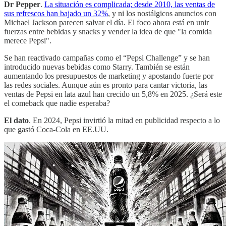
Dr Pepper
.
La situación es complicada; desde 2010, las ventas de
sus refrescos han bajado un 32%
, y ni los nostálgicos anuncios con
Michael Jackson parecen salvar el día. El foco ahora está en unir
fuerzas entre bebidas y snacks y vender la idea de que "la comida
merece Pepsi".
Se han reactivado campañas como el “Pepsi Challenge” y se han
introducido nuevas bebidas como Starry. También se están
aumentando los presupuestos de marketing y apostando fuerte por
las redes sociales. Aunque aún es pronto para cantar victoria, las
ventas de Pepsi en lata azul han crecido un 5,8% en 2025. ¿Será este
el comeback que nadie esperaba?
El dato
. En 2024, Pepsi invirtió la mitad en publicidad respecto a lo
que gastó Coca-Cola en EE.UU.