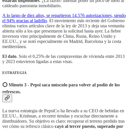
estarán disponibles
. ¿La razón? Intentar poner un poco de hielo al
caldeado panorama inmobiliario.
A lo largo de diez años, se repartieron 14.576 autorizaciones, siendo
el 94% gracias al ladrillo
. El movimiento más reciente del Gobierno
elimina varios artículos clave de la ley de 2013 y deja una ventanita
abierta sólo a los que presentaron la solicitud hasta ayer. La fiebre
inversora vino principalmente de China, Rusia, Reino Unido y
EE.UU., y se notó especialmente en Madrid, Barcelona y la costa
mediterránea.
El dato
. Solo el 0,25% de las compraventas de vivienda entre 2013
y 2023 estuvieron ligadas a estas visas.
ESTRATEGIA
⭕️ Minuto 3 - Pepsi saca músculo para volver al podio de los
refrescos.
La nueva estrategia de PepsiCo ha llevado a su CEO de bebidas en
EE.UU., Krishnan, a recorrer tiendas y escuchar directamente a
distribuidores. Su objetivo es claro: recuperar el terreno perdido tras
ver cómo su refresco clásico
cayó al tercer puesto, superado por