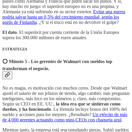
países como Alemania y Francia que piden sacar los puños. Y sí,
hay mucho en juego: el superávit europeo no es una propina, y
Alemania ya está sufriendo en su sector exterior.
Evitar una guerra
podría salvar hasta un 0,5% del crecimiento mundial, según los
gurús de Finlandia
. ¿Y si el truco está en no devolver el golpe?
El dato
. El superávit por cuenta corriente de la Unión Europea
supera los 300.000 millones de euros anuales.
ESTRATEGIA
⭕️ Minuto 5 - Los gerentes de Walmart con sueldos top
transforman el negocio.
No es magia, es motivación con muchos ceros. Desde que Walmart
ajustó el salario de sus jefazos de tienda, algo cambió: más preguntas
inteligentes, más foco en los números y, claro, más compromiso.
Según su CEO en EE. UU.,
la idea era que se sintieran como
dueños, y ha funcionado
. La fórmula incluye bonos del 100% del
sueldo y acciones para los mejores. ¿Resultado?
Un ejército de más
de 4.000 gerentes actuando como mini-CEOs con chaqueta azul
.
Mientras tanto, la empresa está reacomodando piezas. Subió sueldos