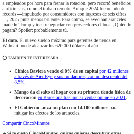
a empleados por hora para frenar la rotación, pero recortó beneficios
a oficinistas, como el trabajo remoto. Aunque 2024 fue un año de
récords —impulsado por consumidores con ingresos de seis cifras
—, 2025 pinta menos brillante. Para colmo, se avecinan aranceles
made in Trump y toca renegociar con proveedores chinos. ¿Quién lo
pagará? Spoiler: probablemente tú.
El dato
. El nuevo sueldo máximo para gerentes de tienda en
Walmart puede alcanzar los 620.000 dólares al año.
⭕️ TAMBIÉN TE INTERESARÁ…
Clínica Baviera vende el 8% de su capital
por 42 millones
a través de Aier Eye y sus fundadores, con un descuento del
8,5%
.
Mango da el salto al hogar con su primera tienda física de
decoración
en Barcelona tras iniciar ventas online en 2021
.
El Gobierno
l
anza un plan con 14.100 millones
para
mitigar los efectos de los aranceles.
Compartir CincoMinutos
🔸
Si te gustó CincoMinutos, quizás quieras descubrir otras