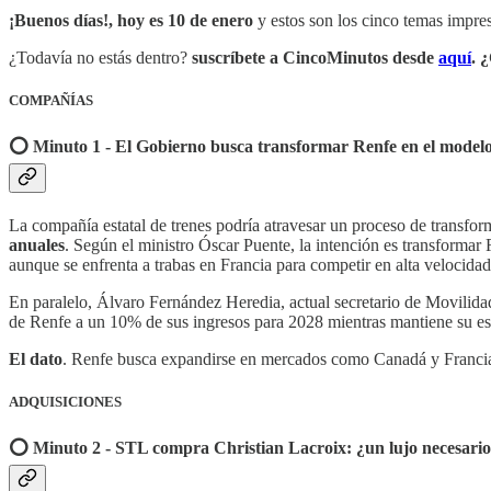
¡Buenos días!, hoy es 10 de enero
y estos son los cinco temas impres
¿Todavía no estás dentro?
suscríbete a CincoMinutos desde
aquí
. 
COMPAÑÍAS
⭕️ Minuto 1 - El Gobierno busca transformar Renfe en el model
La compañía estatal de trenes podría atravesar un proceso de transfo
anuales
. Según el ministro Óscar Puente, la intención es transformar 
aunque se enfrenta a trabas en Francia para competir en alta velocidad
En paralelo, Álvaro Fernández Heredia, actual secretario de Movilidad 
de Renfe a un 10% de sus ingresos para 2028 mientras mantiene su es
El dato
. Renfe busca expandirse en mercados como Canadá y Francia, m
ADQUISICIONES
⭕️ Minuto 2 - STL compra Christian Lacroix: ¿un lujo necesario 