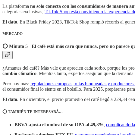
La plataforma
no solo conecta con los consumidores de manera au
categorías exclusivas,
TikTok Shop está convirtiendo la experiencia d
El dato
. En Black Friday 2023, TikTok Shop rompió récords al generar 
MERCADO
⭕️ Minuto 5 - El café está más caro que nunca, pero no parece q
¿Amantes del café? Más vale que aprecien cada sorbo, porque los pr
cambio climático
. Mientras tanto, expertos aseguran que la demanda 
Pero hay más:
regulaciones europeas, rutas bloqueadas y productores
el consumidor final lo siente en el bolsillo. Para 2025, prepárense pa
El dato
. En diciembre, el precio promedio del café llegó a 229,34 cen
⭕️ TAMBIÉN TE INTERESARÁ…
BBVA ajusta el umbral de su OPA al 49,3%
,
complicando la
Backpack adquiere FTX EU
y promete reembolsar a los clie