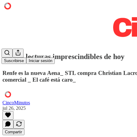
⭕️ Las lecturas imprescindibles de hoy
Suscribirse
Iniciar sesión
Renfe es la nueva Aena_ STL compra Christian Lacroi
comercial _ El café está caro_
CincoMinutos
jul 26, 2025
Compartir