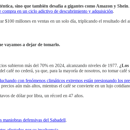
téntica, sino que también desafía a gigantes como Amazon y Shein
e compra en un ciclo adictivo de descubrimiento y adquisición
.
$100 millones en ventas en un solo día, triplicando el resultado del añ
ue vayamos a dejar de tomarlo.
ecios subieron más del 70% en 2024, alcanzando niveles de 1977.
¿Los 
del café no cederá, ya que, para la mayoría de nosotros, no tomar caf
 luchando con fenómenos climáticos extremos están presionando los pre
ra precios aún más altos, mientras el café se convierte en un lujo cotid
tavos de dólar por libra, un récord en 47 años.
s maniobras defensivas del Sabadell
.
ntes afectados por su insolvencia
.