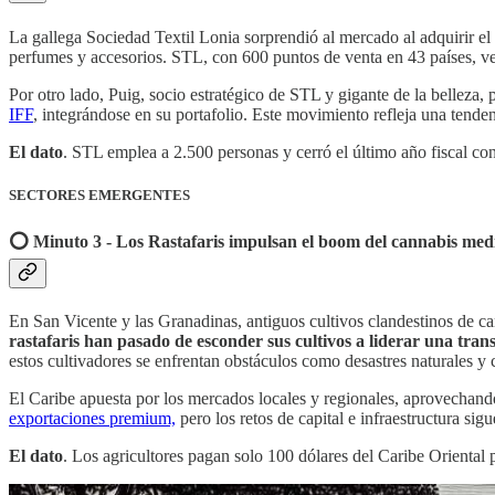
La gallega Sociedad Textil Lonia sorprendió al mercado al adquirir el
perfumes y accesorios. STL, con 600 puntos de venta en 43 países, v
Por otro lado, Puig, socio estratégico de STL y gigante de la belleza
IFF
, integrándose en su portafolio. Este movimiento refleja una tenden
El dato
. STL emplea a 2.500 personas y cerró el último año fiscal c
SECTORES EMERGENTES
⭕️ Minuto 3 - Los Rastafaris impulsan el boom del cannabis medi
En San Vicente y las Granadinas, antiguos cultivos clandestinos de c
rastafaris han pasado de esconder sus cultivos a liderar una tra
estos cultivadores se enfrentan obstáculos como desastres naturales y
El Caribe apuesta por los mercados locales y regionales, aprovechand
exportaciones premium,
pero los retos de capital e infraestructura si
El dato
. Los agricultores pagan solo 100 dólares del Caribe Oriental p