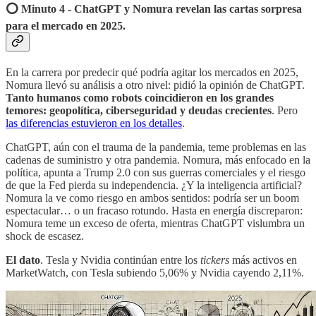
⭕️ Minuto 4 - ChatGPT y Nomura revelan las cartas sorpresa
para el mercado en 2025.
En la carrera por predecir qué podría agitar los mercados en 2025,
Nomura llevó su análisis a otro nivel: pidió la opinión de ChatGPT.
Tanto humanos como robots coincidieron en los grandes
temores: geopolítica, ciberseguridad y deudas crecientes
. Pero
las diferencias estuvieron en los detalles
.
ChatGPT, aún con el trauma de la pandemia, teme problemas en las
cadenas de suministro y otra pandemia. Nomura, más enfocado en la
política, apunta a Trump 2.0 con sus guerras comerciales y el riesgo
de que la Fed pierda su independencia. ¿Y la inteligencia artificial?
Nomura la ve como riesgo en ambos sentidos: podría ser un boom
espectacular… o un fracaso rotundo. Hasta en energía discreparon:
Nomura teme un exceso de oferta, mientras ChatGPT vislumbra un
shock de escasez.
El dato
. Tesla y Nvidia continúan entre los
tickers
más activos en
MarketWatch, con Tesla subiendo 5,06% y Nvidia cayendo 2,11%.