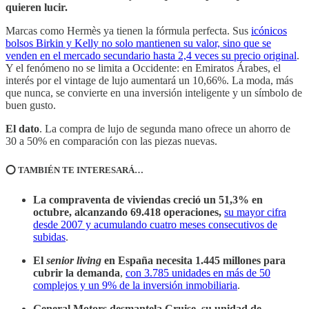
quieren lucir.
Marcas como Hermès ya tienen la fórmula perfecta. Sus
icónicos
bolsos Birkin y Kelly no solo mantienen su valor, sino que se
venden en el mercado secundario hasta 2,4 veces su precio original
.
Y el fenómeno no se limita a Occidente: en Emiratos Árabes, el
interés por el vintage de lujo aumentará un 10,66%. La moda, más
que nunca, se convierte en una inversión inteligente y un símbolo de
buen gusto.
El dato
. La compra de lujo de segunda mano ofrece un ahorro de
30 a 50% en comparación con las piezas nuevas.
⭕️ TAMBIÉN TE INTERESARÁ…
La compraventa de viviendas creció un 51,3% en
octubre, alcanzando 69.418 operaciones,
su mayor cifra
desde 2007 y acumulando cuatro meses consecutivos de
subidas
.
El
senior living
en España necesita 1.445 millones para
cubrir la demanda
,
con 3.785 unidades en más de 50
complejos y un 9% de la inversión inmobiliaria
.
General Motors desmantela Cruise, su unidad de