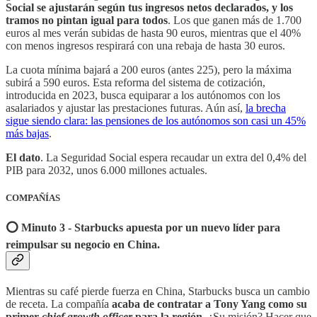
Social se ajustarán según tus ingresos netos declarados, y los
tramos no pintan igual para todos
. Los que ganen más de 1.700
euros al mes verán subidas de hasta 90 euros, mientras que el 40%
con menos ingresos respirará con una rebaja de hasta 30 euros.
La cuota mínima bajará a 200 euros (antes 225), pero la máxima
subirá a 590 euros. Esta reforma del sistema de cotización,
introducida en 2023, busca equiparar a los autónomos con los
asalariados y ajustar las prestaciones futuras. Aún así,
la brecha
sigue siendo clara: las pensiones de los autónomos son casi un 45%
más bajas
.
El dato
. La Seguridad Social espera recaudar un extra del 0,4% del
PIB para 2032, unos 6.000 millones actuales.
COMPAÑÍAS
⭕️ Minuto 3 - Starbucks apuesta por un nuevo líder para
reimpulsar su negocio en China.
Mientras su café pierde fuerza en China, Starbucks busca un cambio
de receta. La compañía
acaba de contratar a Tony Yang como su
primer
chief growth officer
para la región
. ¿Su misión? Hacer que