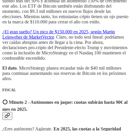
subido más del 50% y acumula un asombroso 150% de crecimiento
este año. Los ETF de Bitcoin también están disfrutando del
momento, con $9.3 mil millones en nuevos flujos desde las
elecciones. Mientras tanto, los entusiastas cripto tienen un ojo puesto
en la marca de $110.000 para cerrar el año con estilo.
¿El gran sueño? Un pico de $150.000 en 2025, según Martin
Leinweber de MarketVector
. Claro, no todo será lineal: podríamos
ver caídas abruptas antes de llegar a la cima. Por ahora,
declaraciones pro-cripto del Presidente-electo Trump y movimientos
como la inclusión de MicroStrategy en el Nasdaq 100 mantienen el
combustible encendido.
El dato
. MicroStrategy planea recaudar más de $40 mil millones
para continuar aumentando sus reservas de Bitcoin en los próximos
años.
FISCAL
⭕️ Minuto 2 - Autónomos en jaque: cuotas subirán hasta 90€ al
mes en 2025.
¿Eres autónomo? Agárrate.
En 2025, las cuotas a la Seguridad