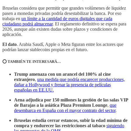
Bruselas considera que permitir que grandes volúmenes de liquidez
pasen a monedas privadas podría desestabilizar la banca. Por eso
trabaja en
un límite a la cantidad de euros digitales que cada
ciudadano podrá almacenar
. El reglamento definitivo se espera para
2026, aunque aún existen dudas sobre plazos y condiciones de
aplicación.
El dato
. Arabia Saudí, Apple o Meta figuran entre los actores que
podrían lanzar stablecoins propias en el futuro.
⭕️ TAMBIÉN TE INTERESARÁ…
Trump amenaza con un arancel del 100% al cine
extranjero
,
una medida que podría encarecer producciones,
dañar a Hollywood y frenar la presencia de películas
españolas en EE.UU.
Aena adjudica por 150 millones la gestión de las salas VIP
de Barajas a la asiática Plaza Premium Lounge
,
que
desembarca en España con el mayor contrato del sector
.
Bruselas estudia cerrar estancos, subir la edad mínima de
compra y endurecer las restricciones al tabaco
siguiendo
las propuestas de la OMS
.