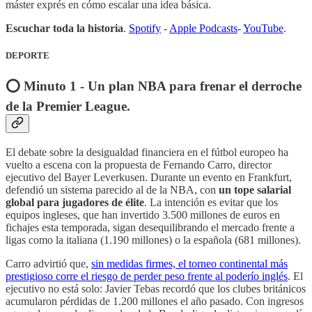
máster exprés en cómo escalar una idea básica.
Escuchar toda la historia
.
Spotify
-
Apple Podcasts
-
YouTube
.
DEPORTE
⭕️ Minuto 1 - Un plan NBA para frenar el derroche
de la Premier League.
El debate sobre la desigualdad financiera en el fútbol europeo ha
vuelto a escena con la propuesta de Fernando Carro, director
ejecutivo del Bayer Leverkusen. Durante un evento en Frankfurt,
defendió un sistema parecido al de la NBA, con
un tope salarial
global para jugadores de élite
. La intención es evitar que los
equipos ingleses, que han invertido 3.500 millones de euros en
fichajes esta temporada, sigan desequilibrando el mercado frente a
ligas como la italiana (1.190 millones) o la española (681 millones).
Carro advirtió que,
sin medidas firmes, el torneo continental más
prestigioso corre el riesgo de perder peso frente al poderío inglés
. El
ejecutivo no está solo: Javier Tebas recordó que los clubes británicos
acumularon pérdidas de 1.200 millones el año pasado. Con ingresos