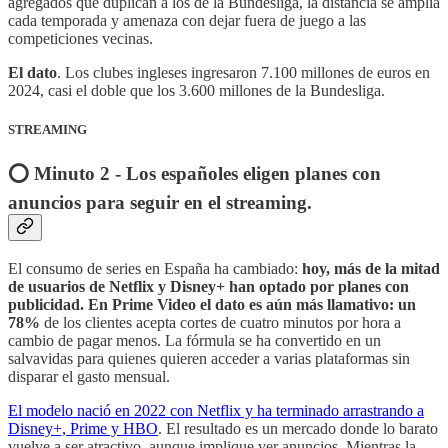
agregados que duplican a los de la Bundesliga, la distancia se amplía
cada temporada y amenaza con dejar fuera de juego a las
competiciones vecinas.
El dato
. Los clubes ingleses ingresaron 7.100 millones de euros en
2024, casi el doble que los 3.600 millones de la Bundesliga.
STREAMING
⭕️ Minuto 2 - Los españoles eligen planes con
anuncios para seguir en el streaming.
El consumo de series en España ha cambiado:
hoy, más de la mitad
de usuarios de Netflix y Disney+ han optado por planes con
publicidad. En Prime Video el dato es aún más llamativo: un
78%
de los clientes acepta cortes de cuatro minutos por hora a
cambio de pagar menos. La fórmula se ha convertido en un
salvavidas para quienes quieren acceder a varias plataformas sin
disparar el gasto mensual.
El modelo nació en 2022 con Netflix y ha terminado arrastrando a
Disney+, Prime y HBO
. El resultado es un mercado donde lo barato
vuelve a ser atractivo, aunque implique ver anuncios. Mientras la