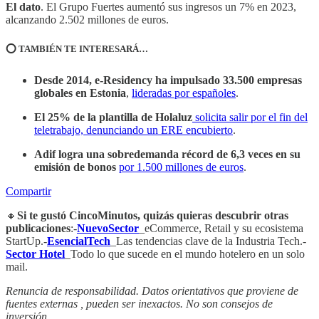
El dato
. El Grupo Fuertes aumentó sus ingresos un 7% en 2023,
alcanzando 2.502 millones de euros.
⭕️ TAMBIÉN TE INTERESARÁ…
Desde 2014, e-Residency ha impulsado 33.500 empresas
globales en Estonia
,
lideradas por españoles
.
El 25% de la plantilla de Holaluz
solicita salir por el fin del
teletrabajo, denunciando un ERE encubierto
.
Adif logra una sobredemanda récord de 6,3 veces en su
emisión de bonos
por 1.500 millones de euros
.
Compartir
🔸
Si te gustó CincoMinutos, quizás quieras descubrir otras
publicaciones
:-
NuevoSector
_eCommerce, Retail y su ecosistema
StartUp.-
EsencialTech
_Las tendencias clave de la Industria Tech.-
Sector Hotel
_Todo lo que sucede en el mundo hotelero en un solo
mail.
Renuncia de responsabilidad. Datos orientativos que proviene de
fuentes externas , pueden ser inexactos. No son consejos de
inversión.