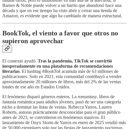
faltaba razón, pero el simbolismo va más allá de la anécdota, si
Barnes & Noble puede volver a un barrio que abandonó hace una
década y que en ese tiempo ha visto abrir y cerrar una tienda de
Amazon, es evidente que algo ha cambiado de manera estructural.
BookTok, el viento a favor que otros no
supieron aprovechar
El contexto ayudó.
Tras la pandemia, TikTok se convirtió
inesperadamente en una plataforma de recomendaciones
literarias
. El hashtag
#BookTok
acumula más de 63 millones de
publicaciones. Solo en 2021, esta comunidad contribuyó a vender
aproximadamente 20 millones de libros, más del 2% de las ventas
totales de ese año en Estados Unidos.
El fenómeno disparó géneros enteros. La
romantasy
, libros de
fantasía romántica para adultos jóvenes, pasó de ser una categoría
nicho a dominar las listas de ventas. Rebecca Yarros, Lauren
Roberts, autoras prácticamente desconocidas para el gran público
antes de 2023, se convirtieron en fenómenos masivos. El
lanzamiento de Onyx Storm de Yarros en enero de 2025 vendió más
de 50.000 ejemplares solo por las fiestas de lanzamiento nocturnas