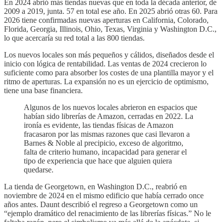
En 2024 abrió más tiendas nuevas que en toda la década anterior, de
2009 a 2019, junta. 57 en total ese año. En 2025 abrió otras 60. Para
2026 tiene confirmadas nuevas aperturas en California, Colorado,
Florida, Georgia, Illinois, Ohio, Texas, Virginia y Washington D.C.,
lo que acercaría su red total a las 800 tiendas.
Los nuevos locales son más pequeños y cálidos, diseñados desde el
inicio con lógica de rentabilidad. Las ventas de 2024 crecieron lo
suficiente como para absorber los costes de una plantilla mayor y el
ritmo de aperturas. La expansión no es un ejercicio de optimismo,
tiene una base financiera.
Algunos de los nuevos locales abrieron en espacios que
habían sido librerías de Amazon, cerradas en 2022. La
ironía es evidente, las tiendas físicas de Amazon
fracasaron por las mismas razones que casi llevaron a
Barnes & Noble al precipicio, exceso de algoritmo,
falta de criterio humano, incapacidad para generar el
tipo de experiencia que hace que alguien quiera
quedarse.
La tienda de Georgetown, en Washington D.C., reabrió en
noviembre de 2024 en el mismo edificio que había cerrado once
años antes. Daunt describió el regreso a Georgetown como un
“ejemplo dramático del renacimiento de las librerías físicas.” No le