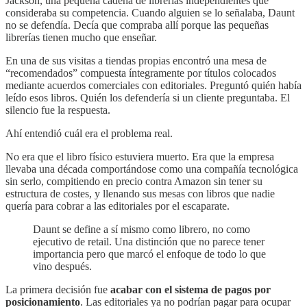
Jackson, una pequeña cadena de librerías independientes que
consideraba su competencia. Cuando alguien se lo señalaba, Daunt
no se defendía. Decía que compraba allí porque las pequeñas
librerías tienen mucho que enseñar.
En una de sus visitas a tiendas propias encontró una mesa de
“recomendados” compuesta íntegramente por títulos colocados
mediante acuerdos comerciales con editoriales. Preguntó quién había
leído esos libros. Quién los defendería si un cliente preguntaba. El
silencio fue la respuesta.
Ahí entendió cuál era el problema real.
No era que el libro físico estuviera muerto. Era que la empresa
llevaba una década comportándose como una compañía tecnológica
sin serlo, compitiendo en precio contra Amazon sin tener su
estructura de costes, y llenando sus mesas con libros que nadie
quería para cobrar a las editoriales por el escaparate.
Daunt se define a sí mismo como librero, no como
ejecutivo de retail. Una distinción que no parece tener
importancia pero que marcó el enfoque de todo lo que
vino después.
La primera decisión fue
acabar con el sistema de pagos por
posicionamiento
. Las editoriales ya no podrían pagar para ocupar